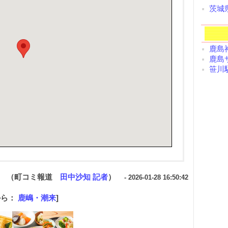
茨城
鹿島神
鹿島
笹川駅
（町コミ報道
田中沙知 記者
）
- 2026-01-28 16:50:42
から：
鹿嶋・潮来
]