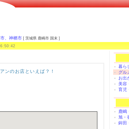
来市、神栖市
[ 茨城県 鹿嶋市 国末 ]
16:50:42
暮ら
アンのお店といえば？！
グル
お出
美容
育児
鹿嶋
旭・
鉾田