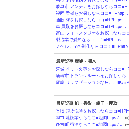
岐阜市 アンテナをお探しならココ■HPh
福岡 看板をお探しならココ■HPhttp...
通販 梅をお探しならココ■HPhttps...
（
車 買取をお探しならココ■HPhttps...
（
富山 フォトスタジオをお探しならココ■H
製造業で愛知ならココ！■HPhttps:...
（
ノベルティの制作ならココ！■HPhttp..
最新記事 鹿嶋・潮来
茨城 ペット火葬をお探しならココ■HPh
鹿嶋市 トランクルームをお探しならココ
鹿嶋 リラクゼーションならここ■GBP■.
最新記事 旭・香取・銚子・匝瑳
香取 頭皮洗浄をお探しならココ■HPht.
旭市 建設業ならここ■地図https:/...
（町
多古町 宿泊ならここ■地図https:/...
（一