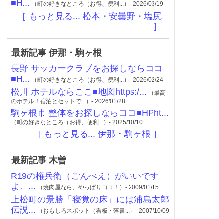
■H...
（町の好きなところ（お得、便利...）- 2026/03/19
［ もっと見る... 松本・安曇野・塩尻
］
最新記事 伊那・駒ヶ根
長野 サッカークラブをお探しならココ
■H...
（町の好きなところ（お得、便利...）- 2026/02/24
松川 ホテルならここ■地図https:/...
（最高
のホテル！宿泊とセットで...）- 2026/01/28
駒ヶ根市 整体をお探しならココ■HPht...
（町の好きなところ（お得、便利...）- 2025/10/10
［ もっと見る... 伊那・駒ヶ根 ］
最新記事 木曽
R19の権兵衛（ごんべえ）がいいです
よ。...
（焼肉屋なら、やっぱりココ！）- 2009/01/15
上松町の景勝「寝覚の床」には浦島太郎
伝説...
（おもしろスポット（看板・落書...）- 2007/10/09