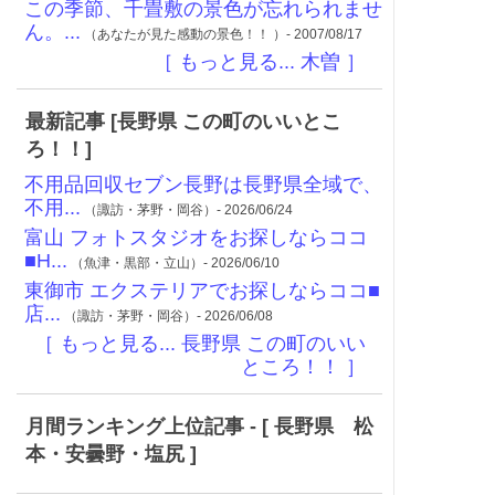
この季節、千畳敷の景色が忘れられませ
ん。...
（あなたが見た感動の景色！！ ）- 2007/08/17
［ もっと見る... 木曽 ］
最新記事 [長野県 この町のいいとこ
ろ！！]
不用品回収セブン長野は長野県全域で、
不用...
（諏訪・茅野・岡谷）- 2026/06/24
富山 フォトスタジオをお探しならココ
■H...
（魚津・黒部・立山）- 2026/06/10
東御市 エクステリアでお探しならココ■
店...
（諏訪・茅野・岡谷）- 2026/06/08
［ もっと見る... 長野県 この町のいい
ところ！！ ］
月間ランキング上位記事 - [ 長野県 松
本・安曇野・塩尻 ]