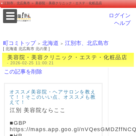
江別市、北広島市 ＞ 美容院・美容クリニック・エステ・化粧品店
ログイン
ヘルプ
町コミトップ
北海道
江別市、北広島市
＞
＞
[ 北海道 北広島市 北の里 ]
美容院・美容クリニック・エステ・化粧品店
- 2026-02-25 11:00:21
この記事を削除
オススメ美容院・ヘアサロンを教え
て！！そこのいい点、オススメも教
えて！
江別 美容院ならここ
■GBP
https://maps.app.goo.gl/nVQesGMDZffNC
■HP