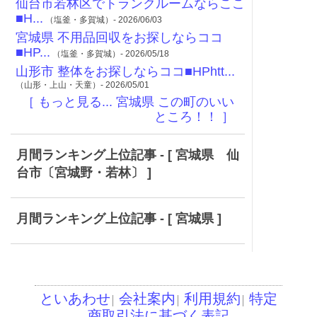
仙台市若林区でトランクルームならここ
■H...
（塩釜・多賀城）- 2026/06/03
宮城県 不用品回収をお探しならココ
■HP...
（塩釜・多賀城）- 2026/05/18
山形市 整体をお探しならココ■HPhtt...
（山形・上山・天童）- 2026/05/01
［ もっと見る... 宮城県 この町のいい
ところ！！ ］
月間ランキング上位記事 - [ 宮城県 仙
台市〔宮城野・若林〕 ]
月間ランキング上位記事 - [ 宮城県 ]
といあわせ
会社案内
利用規約
特定
│
│
│
商取引法に基づく表記