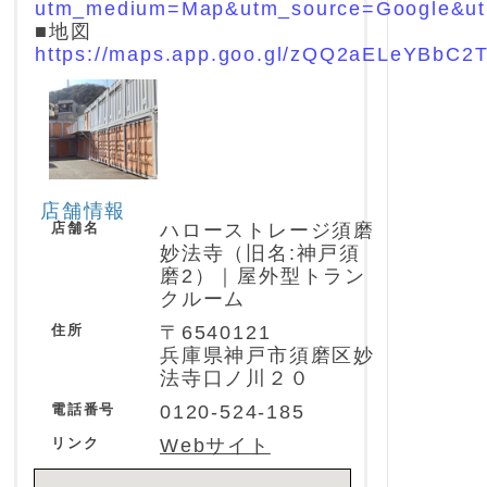
utm_medium=Map&utm_source=Google&u
■地図
https://maps.app.goo.gl/zQQ2aELeYBbC2
店舗情報
店舗名
ハローストレージ須磨
妙法寺（旧名:神戸須
磨2）｜屋外型トラン
クルーム
住所
〒6540121
兵庫県神戸市須磨区妙
法寺口ノ川２０
電話番号
0120-524-185
リンク
Webサイト