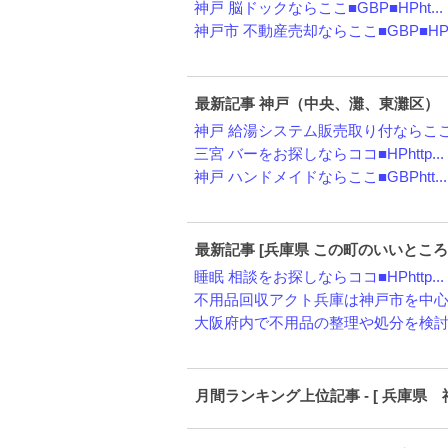
神戸 脳ドックならここ■GBP■HPht...
神戸市 不動産売却ならここ■GBP■HP..
最新記事 神戸（中央、灘、東灘区）
神戸 給湯システム販売取り付ならここ■H
三宮 バーをお探しならココ■HPhttp...
神戸 ハンドメイドならここ■GBPhtt...
最新記事 [兵庫県 この町のいいところ
睡眠 相談をお探しならココ■HPhttp...
不用品回収アクト兵庫は神戸市を中心に
大阪府内で不用品の整理や処分を検討し
月間ランキング上位記事 - [ 兵庫県