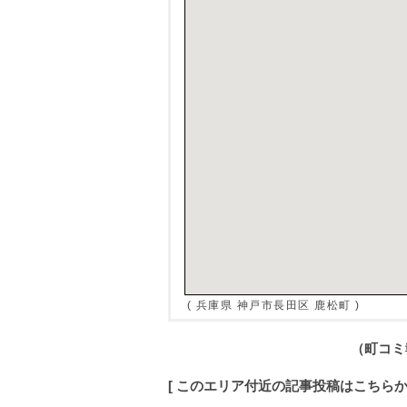
( 兵庫県 神戸市長田区 鹿松町 )
（町コ
[ このエリア付近の記事投稿はこちら