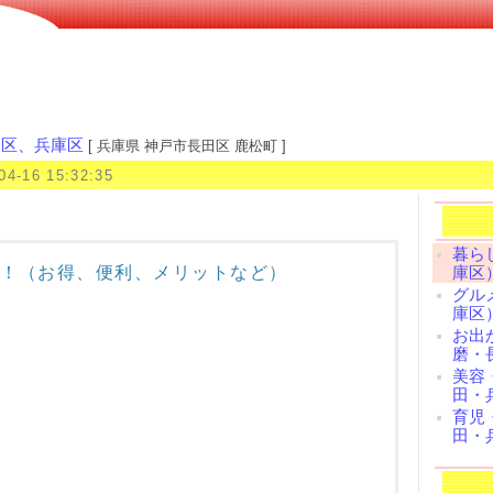
田区、兵庫区
[ 兵庫県 神戸市長田区 鹿松町 ]
04-16 15:32:35
暮ら
！（お得、便利、メリットなど）
庫区
グル
庫区
お出
磨・
美容
田・
育児
田・