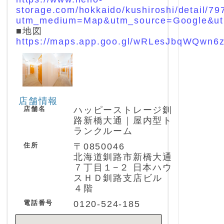
storage.com/hokkaido/kushiroshi/detail/79
utm_medium=Map&utm_source=Google&u
■地図
https://maps.app.goo.gl/wRLesJbqWQwn6
店舗情報
店舗名
ハッピーストレージ釧
路新橋大通｜屋内型ト
ランクルーム
住所
〒0850046
北海道釧路市新橋大通
７丁目１−２ 日本ハウ
スＨＤ釧路支店ビル
４階
電話番号
0120-524-185