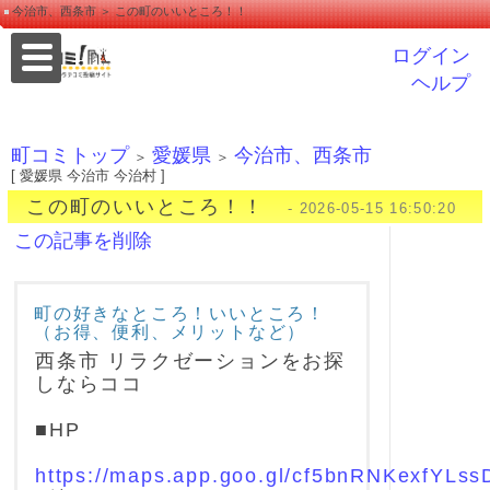
今治市、西条市 ＞ この町のいいところ！！
ログイン
ヘルプ
町コミトップ
愛媛県
今治市、西条市
＞
＞
[ 愛媛県 今治市 今治村 ]
この町のいいところ！！
- 2026-05-15 16:50:20
この記事を削除
町の好きなところ！いいところ！
（お得、便利、メリットなど）
西条市 リラクゼーションをお探
しならココ
■HP
https://maps.app.goo.gl/cf5bnRNKexfYLss