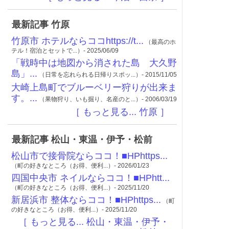
最新記事 竹原
竹原市 ホテルならココhttps://t...
（最高のホ
テル！宿泊とセットで...）- 2025/06/09
「戦時中は地図から消された島 大久野
島」...
（日常を忘れられる日帰りスポッ...）- 2015/11/05
大崎上島町でブルーベリー狩りが出来ま
す。...
（果物狩り、いも掘り、名産のと...）- 2006/03/19
［ もっと見る... 竹原 ］
最新記事 松山・東温・伊予・松前
松山市で接骨院ならココ！■HPhttps...
（町の好きなところ（お得、便利...）- 2026/01/23
四国中央市 ネイルならココ！■HPhtt...
（町の好きなところ（お得、便利...）- 2025/11/20
新居浜市 整体ならココ！■HPhttps...
（町
の好きなところ（お得、便利...）- 2025/11/20
［ もっと見る... 松山・東温・伊予・