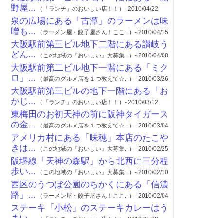
野屋...
（「ランチ」のおいしい店！！）- 2010/04/22
泉の広場にある「古潭」のラーメンは味
噌も...
（ラーメン屋・餃子屋さん！ここ...）- 2010/04/15
大阪駅前第三ビル地下二階にある讃岐う
どん...
（この地域の『おいしい』大募集...）- 2010/04/08
大阪駅前第二ビル地下一階にある「ミク
ロ」...
（最高のグルメ店を１つ教えて☆...）- 2010/03/26
大阪駅前第三ビルの地下一階にある「お
かじ...
（「ランチ」のおいしい店！！）- 2010/03/12
東梅田のお初天神の前に阪神タイガース
の金...
（最高のグルメ店を１つ教えて☆...）- 2010/03/04
アメリカ村にある「味穂」本店のたこや
きは...
（この地域の『おいしい』大募集...）- 2010/02/25
阪堺線「天神の森駅」から北西に三分程
歩い...
（この地域の『おいしい』大募集...）- 2010/02/10
西区のうつぼ公園のちかくにある「信濃
路」...
（ラーメン屋・餃子屋さん！ここ...）- 2010/02/04
ステーキ「小松」のステーキカレーはう