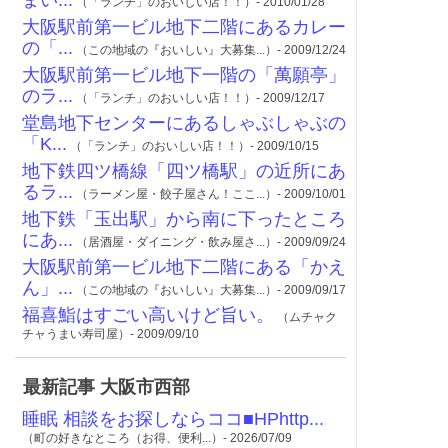
まい...
（「ランチ」のおいしい店！！）- 2010/01/28
大阪駅前第一ビル地下二階にあるカレー
の「...
（この地域の『おいしい』大募集...）- 2009/12/24
大阪駅前第一ビル地下一階の「萬願亭」
のラ...
（「ランチ」のおいしい店！！）- 2009/12/17
堂島地下センターにあるしゃぶしゃぶの
「K...
（「ランチ」のおいしい店！！）- 2009/10/15
地下鉄四ツ橋線「四ツ橋駅」の近所にあ
るラ...
（ラーメン屋・餃子屋さん！ここ...）- 2009/10/01
地下鉄「玉出駅」から南に下ったところ
にあ...
（居酒屋・ダイニング・飲み屋さ...）- 2009/09/24
大阪駅前第一ビル地下二階にある「かえ
ん」...
（この地域の『おいしい』大募集...）- 2009/09/17
福喜鮨はすごい高いけど旨い。
（ムチャク
チャうまい寿司屋）- 2009/09/10
最新記事 大阪市西部
睡眠 相談をお探しならココ■HPhttp...
（町の好きなところ（お得、便利...）- 2026/07/09