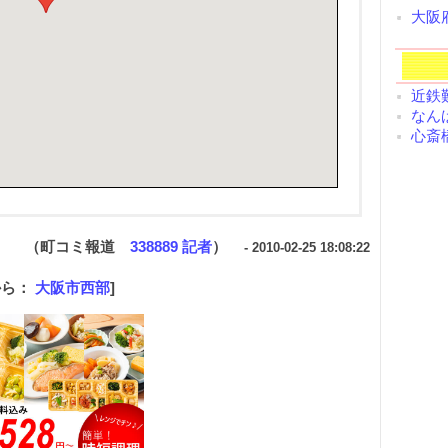
大阪
近鉄難
なんば
心斎橋
（町コミ報道
338889 記者
）
- 2010-02-25 18:08:22
から：
大阪市西部
]