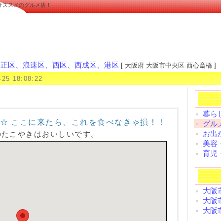
オススメのグルメ店！
大正区、浪速区、西区、西成区、港区
[ 大阪府 大阪市中央区 西心斎橋 ]
-25 18:08:22
暮ら
☆ ここに来たら、これを食べなきゃ損！！
グル
お出
のたこやきはおいしいです。
美容
育児
大阪
大阪
大阪