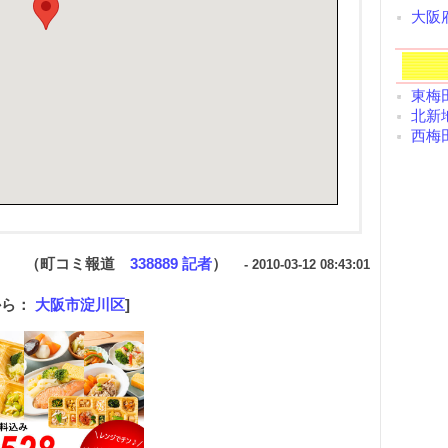
大阪
東梅田
北新地
西梅田
（町コミ報道
338889 記者
）
- 2010-03-12 08:43:01
から：
大阪市淀川区
]