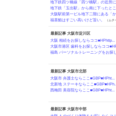
地下鉄四ツ橋線「四ツ橋駅」の近所にあ
地下鉄「玉出駅」から南に下ったところ
大阪駅前第一ビル地下二階にある「かえ
福喜鮨はすごい高いけど旨い。
（ムチャ
最新記事 大阪市淀川区
大阪 相続をお探しならココ■HPhttp...
大阪市港区 歯科をお探しならココ■HPh
福島 パーソナルトレーニングをお探しな
最新記事 大阪市北部
大阪市 弁護士ならここ■GBP■HPht...
北新地 ステーキならここ■GBP■HPh..
西梅田 美容院ならここ■GBP■HPht...
最新記事 大阪市中部