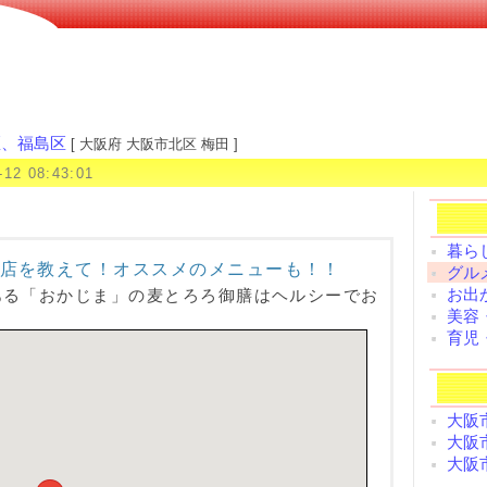
区、福島区
[ 大阪府 大阪市北区 梅田 ]
-12 08:43:01
暮ら
店を教えて！オススメのメニューも！！
グル
お出
ある「おかじま」の麦とろろ御膳はヘルシーでお
美容
育児
大阪
大阪
大阪