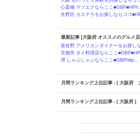
大阪 ものづくり体験をお探しならココ■H
心斎橋 マツエクならここ■GBP■HPh..
生野区 カステラをお探しならココ■HPh
最新記事 [大阪府 オススメのグルメ店
泉佐野 アメリカンダイナーをお探しなら
京都市 タイ料理店ならここ■GBP■HP..
堺 しゃぶしゃぶならここ■GBPhttp...
月間ランキング上位記事 - [ 大阪府 
月間ランキング上位記事 - [ 大阪府 ]