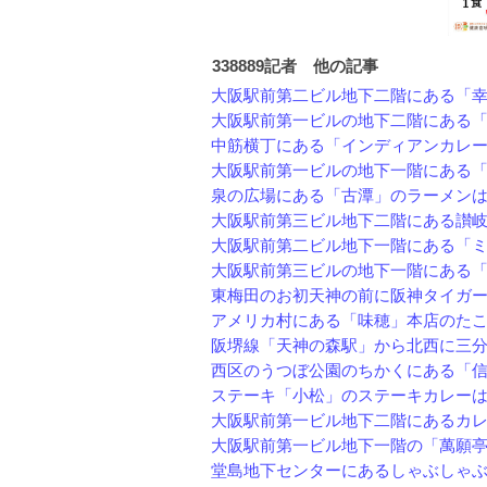
338889記者 他の記事
大阪駅前第二ビル地下二階にある「幸鶴
大阪駅前第一ビルの地下二階にある「長
中筋横丁にある「インディアンカレー」
大阪駅前第一ビルの地下一階にある「北
泉の広場にある「古潭」のラーメンは味
大阪駅前第三ビル地下二階にある讃岐う
大阪駅前第二ビル地下一階にある「ミク
大阪駅前第三ビルの地下一階にある「お
東梅田のお初天神の前に阪神タイガース
アメリカ村にある「味穂」本店のたこや
阪堺線「天神の森駅」から北西に三分程
西区のうつぼ公園のちかくにある「信濃
ステーキ「小松」のステーキカレーはう
大阪駅前第一ビル地下二階にあるカレー
大阪駅前第一ビル地下一階の「萬願亭」
堂島地下センターにあるしゃぶしゃぶの「