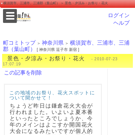
横須賀市、三浦市、三浦郡（葉山町） ＞ 景色・夕涼み・お祭り・花火
ログイン
ヘルプ
町コミトップ
神奈川県
横須賀市、三浦市、三浦
＞
＞
郡（葉山町）
[ 神奈川県 逗子市 新宿 ]
景色・夕涼み・お祭り・花火
- 2010-07-23
17:07:19
この記事を削除
この地域のお祭り、花火スポットに
ついて聞かせて！
ちょうど昨日は鎌倉花火大会が
行われました。いよいよ夏本番
といったところでしょうか、今
年のメインはよこすか開国花火
大会になるみたいですが個人的