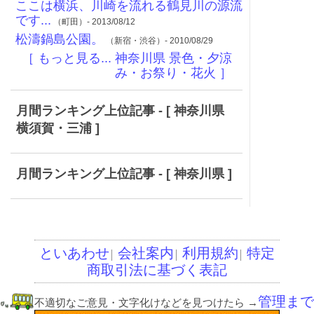
ここは横浜、川崎を流れる鶴見川の源流
です...
（町田）- 2013/08/12
松濤鍋島公園。
（新宿・渋谷）- 2010/08/29
［ もっと見る... 神奈川県 景色・夕涼
み・お祭り・花火 ］
月間ランキング上位記事 - [ 神奈川県
横須賀・三浦 ]
月間ランキング上位記事 - [ 神奈川県 ]
といあわせ
会社案内
利用規約
特定
│
│
│
商取引法に基づく表記
管理まで
不適切なご意見・文字化けなどを見つけたら
→