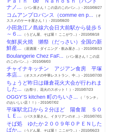
Ｐａｉｎ de Ｎａｎｏｓｈ（パンド
ナノ...
（パン屋さん！この店のこのパン...）- 2010/08/27
コムアンプロバンス（comme en p...
（オ
ススメのケーキ屋さん！）- 2010/08/20
小田急江ノ島線六会日大前駅から徒歩５
～６...
（うどん屋、そば屋！ ここがウ...）- 2010/08/18
旬鮮炭火焼 獺祭（だっさい）全国の新
鮮産...
（居酒屋・ダイニング・飲み屋さ...）- 2010/08/13
Boulangerie Chez FaF...
（パン屋さん！この店
のこのパン...）- 2010/08/03
チャイナキッチン アジアン食房 平塚
本店...
（オススメの中華レストラン、中...）- 2010/07/30
ちょうど昨日は鎌倉花火大会が行われま
した...
（お祭り、花火のスポット！ ）- 2010/07/23
OGGY’S kitchen 町のちいさ...
（「ランチ」
のおいしい店！！）- 2010/07/02
平塚駅北口から２分ほど 陽食屋 ＳＯ
ＬＥ...
（パスタ屋さん、イタリアンのオ...）- 2010/07/01
そば処 ゆたか２００９年ＯＰＥＮした
ばか...
（うどん屋、そば屋！ ここがウ...）- 2010/06/23