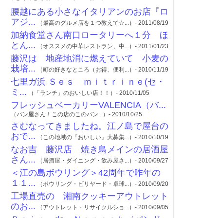
腰越にある小さなイタリアンのお店『ロ
アジ...
（最高のグルメ店を１つ教えて☆...）- 2011/08/19
加納食堂さん南口ロータリーへ１分 ほ
とん...
（オススメの中華レストラン、中...）- 2011/01/23
藤沢は 地産地消に燃えていて 小麦の
栽培...
（町の好きなところ（お得、便利...）- 2010/11/19
七里ガ浜 Ｓｅｓ ｍｉｔｒｉｎｅ(セ・
ミ...
（「ランチ」のおいしい店！！）- 2010/11/05
フレッシュベーカリーVALENCIA（バ...
（パン屋さん！この店のこのパン...）- 2010/10/25
さむなってきましたね。江ノ島で屋台の
おで...
（この地域の『おいしい』大募集...）- 2010/10/19
なお吉 藤沢店 焼き鳥メインの居酒屋
さん...
（居酒屋・ダイニング・飲み屋さ...）- 2010/09/27
＜江の島ボウリング＞42周年で昨年の
１１...
（ボウリング・ビリヤード・卓球...）- 2010/09/20
工場直売の 湘南クッキーアウトレット
のお...
（アウトレット・リサイクルショ...）- 2010/09/05