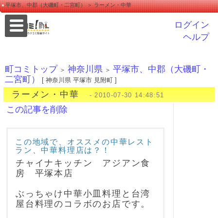
平塚市、中郡（大磯町・二宮町） ＞ ラーメン・中華
ログイン
ヘルプ
町コミトップ
神奈川県
平塚市、中郡（大磯町・
＞
＞
二宮町）
[ 神奈川県 平塚市 見附町 ]
ラーメン・中華
- 2010-07-30 14:48:51
この記事を削除
この地域で、オススメの中華レスト
ラン、中華料理店は？！
チャイナキッチン アジアン食
房 平塚本店
ぶっちゃけ中華小皿料理と台湾
屋台料理のコラボのお店です。