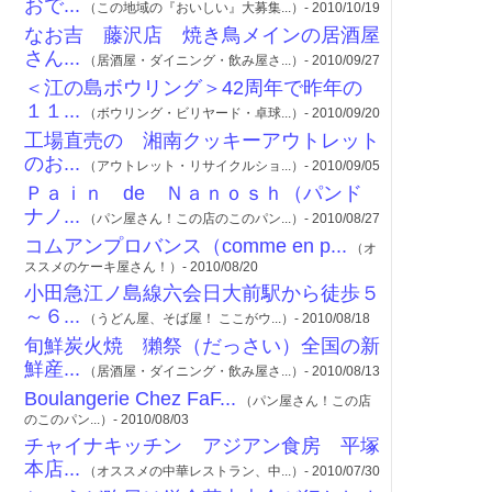
おで...
（この地域の『おいしい』大募集...）- 2010/10/19
なお吉 藤沢店 焼き鳥メインの居酒屋
さん...
（居酒屋・ダイニング・飲み屋さ...）- 2010/09/27
＜江の島ボウリング＞42周年で昨年の
１１...
（ボウリング・ビリヤード・卓球...）- 2010/09/20
工場直売の 湘南クッキーアウトレット
のお...
（アウトレット・リサイクルショ...）- 2010/09/05
Ｐａｉｎ de Ｎａｎｏｓｈ（パンド
ナノ...
（パン屋さん！この店のこのパン...）- 2010/08/27
コムアンプロバンス（comme en p...
（オ
ススメのケーキ屋さん！）- 2010/08/20
小田急江ノ島線六会日大前駅から徒歩５
～６...
（うどん屋、そば屋！ ここがウ...）- 2010/08/18
旬鮮炭火焼 獺祭（だっさい）全国の新
鮮産...
（居酒屋・ダイニング・飲み屋さ...）- 2010/08/13
Boulangerie Chez FaF...
（パン屋さん！この店
のこのパン...）- 2010/08/03
チャイナキッチン アジアン食房 平塚
本店...
（オススメの中華レストラン、中...）- 2010/07/30