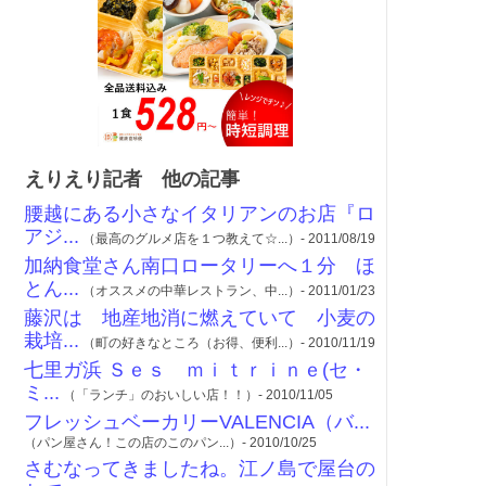
えりえり記者 他の記事
腰越にある小さなイタリアンのお店『ロ
アジ...
（最高のグルメ店を１つ教えて☆...）- 2011/08/19
加納食堂さん南口ロータリーへ１分 ほ
とん...
（オススメの中華レストラン、中...）- 2011/01/23
藤沢は 地産地消に燃えていて 小麦の
栽培...
（町の好きなところ（お得、便利...）- 2010/11/19
七里ガ浜 Ｓｅｓ ｍｉｔｒｉｎｅ(セ・
ミ...
（「ランチ」のおいしい店！！）- 2010/11/05
フレッシュベーカリーVALENCIA（バ...
（パン屋さん！この店のこのパン...）- 2010/10/25
さむなってきましたね。江ノ島で屋台の