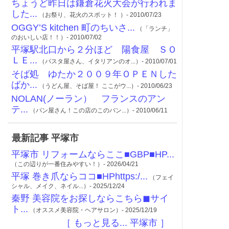
ちょうど昨日は鎌倉花火大会が行われま
した...
（お祭り、花火のスポット！ ）- 2010/07/23
OGGY’S kitchen 町のちいさ...
（「ランチ」
のおいしい店！！）- 2010/07/02
平塚駅北口から２分ほど 陽食屋 ＳＯ
ＬＥ...
（パスタ屋さん、イタリアンのオ...）- 2010/07/01
そば処 ゆたか２００９年ＯＰＥＮした
ばか...
（うどん屋、そば屋！ ここがウ...）- 2010/06/23
NOLAN(ノーラン） フランスのアン
テ...
（パン屋さん！この店のこのパン...）- 2010/06/11
最新記事 平塚市
平塚市 リフォームならここ■GBP■HP...
（この辺りが一番住みやすい！）- 2026/04/21
平塚 巻き爪ならココ■HPhttps:/...
（フェイ
シャル、メイク、ネイル...）- 2025/12/24
秦野 美容院をお探しならこちら◼︎サイ
ト...
（オススメ美容院・ヘアサロン）- 2025/12/19
［ もっと見る... 平塚市 ］