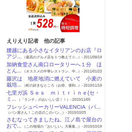
えりえり記者 他の記事
腰越にある小さなイタリアンのお店『ロ
アジ...
（最高のグルメ店を１つ教えて☆...）- 2011/08/19
加納食堂さん南口ロータリーへ１分 ほ
とん...
（オススメの中華レストラン、中...）- 2011/01/23
藤沢は 地産地消に燃えていて 小麦の
栽培...
（町の好きなところ（お得、便利...）- 2010/11/19
七里ガ浜 Ｓｅｓ ｍｉｔｒｉｎｅ(セ・
ミ...
（「ランチ」のおいしい店！！）- 2010/11/05
フレッシュベーカリーVALENCIA（バ...
（パン屋さん！この店のこのパン...）- 2010/10/25
さむなってきましたね。江ノ島で屋台の
おで...
（この地域の『おいしい』大募集...）- 2010/10/19