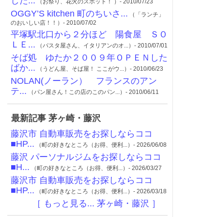
した...
（お祭り、花火のスポット！ ）- 2010/07/23
OGGY’S kitchen 町のちいさ...
（「ランチ」
のおいしい店！！）- 2010/07/02
平塚駅北口から２分ほど 陽食屋 ＳＯ
ＬＥ...
（パスタ屋さん、イタリアンのオ...）- 2010/07/01
そば処 ゆたか２００９年ＯＰＥＮした
ばか...
（うどん屋、そば屋！ ここがウ...）- 2010/06/23
NOLAN(ノーラン） フランスのアン
テ...
（パン屋さん！この店のこのパン...）- 2010/06/11
最新記事 茅ヶ崎・藤沢
藤沢市 自動車販売をお探しならココ
■HP...
（町の好きなところ（お得、便利...）- 2026/06/08
藤沢 パーソナルジムをお探しならココ
■H...
（町の好きなところ（お得、便利...）- 2026/03/27
藤沢市 自動車販売をお探しならココ
■HP...
（町の好きなところ（お得、便利...）- 2026/03/18
［ もっと見る... 茅ヶ崎・藤沢 ］