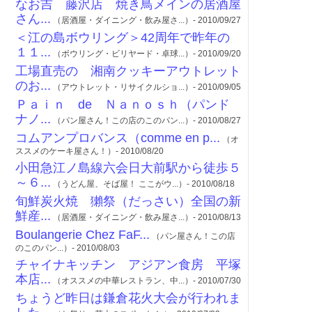
なお吉 藤沢店 焼き鳥メインの居酒屋
さん...
（居酒屋・ダイニング・飲み屋さ...）- 2010/09/27
＜江の島ボウリング＞42周年で昨年の
１１...
（ボウリング・ビリヤード・卓球...）- 2010/09/20
工場直売の 湘南クッキーアウトレット
のお...
（アウトレット・リサイクルショ...）- 2010/09/05
Ｐａｉｎ de Ｎａｎｏｓｈ（パンド
ナノ...
（パン屋さん！この店のこのパン...）- 2010/08/27
コムアンプロバンス（comme en p...
（オ
ススメのケーキ屋さん！）- 2010/08/20
小田急江ノ島線六会日大前駅から徒歩５
～６...
（うどん屋、そば屋！ ここがウ...）- 2010/08/18
旬鮮炭火焼 獺祭（だっさい）全国の新
鮮産...
（居酒屋・ダイニング・飲み屋さ...）- 2010/08/13
Boulangerie Chez FaF...
（パン屋さん！この店
のこのパン...）- 2010/08/03
チャイナキッチン アジアン食房 平塚
本店...
（オススメの中華レストラン、中...）- 2010/07/30
ちょうど昨日は鎌倉花火大会が行われま