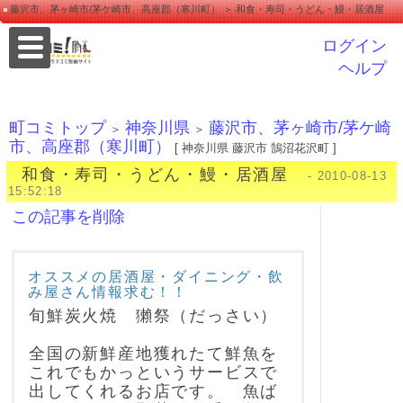
藤沢市、茅ヶ崎市/茅ケ崎市、高座郡（寒川町） ＞ 和食・寿司・うどん・鰻・居酒屋
ログイン
ヘルプ
町コミトップ
神奈川県
藤沢市、茅ヶ崎市/茅ケ崎
＞
＞
市、高座郡（寒川町）
[ 神奈川県 藤沢市 鵠沼花沢町 ]
和食・寿司・うどん・鰻・居酒屋
- 2010-08-13
15:52:18
この記事を削除
オススメの居酒屋・ダイニング・飲
み屋さん情報求む！！
旬鮮炭火焼 獺祭（だっさい）
全国の新鮮産地獲れたて鮮魚を
これでもかっというサービスで
出してくれるお店です。 魚ば