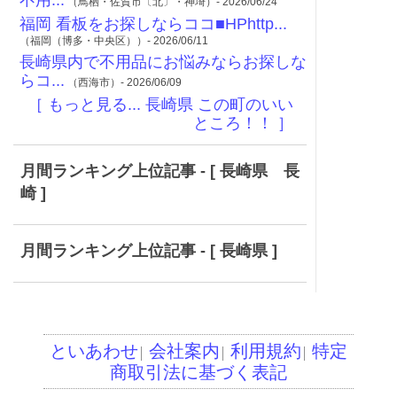
不用...
（鳥栖・佐賀市〔北〕・神埼）- 2026/06/24
福岡 看板をお探しならココ■HPhttp...
（福岡（博多・中央区））- 2026/06/11
長崎県内で不用品にお悩みならお探しな
らコ...
（西海市）- 2026/06/09
［ もっと見る... 長崎県 この町のいい
ところ！！ ］
月間ランキング上位記事 - [ 長崎県 長
崎 ]
月間ランキング上位記事 - [ 長崎県 ]
といあわせ
会社案内
利用規約
特定
│
│
│
商取引法に基づく表記