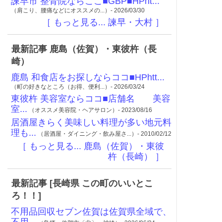
諫早市 整骨院ならここ■GBP■HPht...
（肩こり、腰痛などにオススメの...）- 2026/03/30
［ もっと見る... 諫早・大村 ］
最新記事 鹿島（佐賀）・東彼杵（長
崎）
鹿島 和食店をお探しならココ■HPhtt...
（町の好きなところ（お得、便利...）- 2026/03/24
東彼杵 美容室ならココ■店舗名 美容
室...
（オススメ美容院・ヘアサロン）- 2023/08/16
居酒屋きらく美味しい料理が多い地元料
理も...
（居酒屋・ダイニング・飲み屋さ...）- 2010/02/12
［ もっと見る... 鹿島（佐賀）・東彼
杵（長崎） ］
最新記事 [長崎県 この町のいいとこ
ろ！！]
不用品回収セブン佐賀は佐賀県全域で、