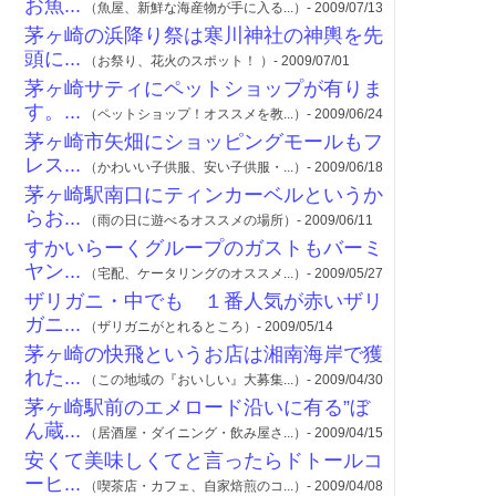
お魚...
（魚屋、新鮮な海産物が手に入る...）- 2009/07/13
茅ヶ崎の浜降り祭は寒川神社の神輿を先
頭に...
（お祭り、花火のスポット！ ）- 2009/07/01
茅ヶ崎サティにペットショップが有りま
す。...
（ペットショップ！オススメを教...）- 2009/06/24
茅ヶ崎市矢畑にショッピングモールもフ
レス...
（かわいい子供服、安い子供服・...）- 2009/06/18
茅ヶ崎駅南口にティンカーベルというか
らお...
（雨の日に遊べるオススメの場所）- 2009/06/11
すかいらーくグループのガストもバーミ
ヤン...
（宅配、ケータリングのオススメ...）- 2009/05/27
ザリガニ・中でも １番人気が赤いザリ
ガニ...
（ザリガニがとれるところ）- 2009/05/14
茅ヶ崎の快飛というお店は湘南海岸で獲
れた...
（この地域の『おいしい』大募集...）- 2009/04/30
茅ヶ崎駅前のエメロード沿いに有る”ぼ
ん蔵...
（居酒屋・ダイニング・飲み屋さ...）- 2009/04/15
安くて美味しくてと言ったらドトールコ
ーヒ...
（喫茶店・カフェ、自家焙煎のコ...）- 2009/04/08