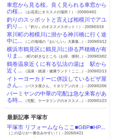
車窓から見る桜。良く見られる車窓から
の桜...
（お花見にオススメの場所！）- 2009/04/02
釣りのスッポットと言えば相模川でアユ
釣り...
（『釣り』のオススメスポット！）- 2009/03/18
寒川町の相模川に掛かる神川橋に行く途
中に...
（この地域の『おいしい』大募集...）- 2009/03/12
横浜市鶴見区に鶴見川に掛る芦穂橋が有
りま...
（町の好きなところ（お得、便利...）- 2009/03/02
鶴巻温泉近くに有る弘法の湯は 駅から
近く...
（温泉・銭湯・健康ランド！ここ...）- 2009/02/13
イトーヨーカドーに併設しているピザ屋
さん...
（パスタ屋さん、イタリアンのオ...）- 2009/02/06
バーミヤンの中華の宅配は急な来客があ
る時...
（宅配、ケータリングのオススメ...）- 2009/01/23
最新記事 平塚市
平塚市 リフォームならここ■GBP■HP...
（この辺りが一番住みやすい！）- 2026/04/21