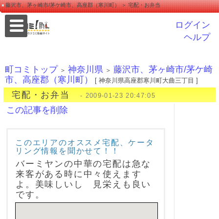
藤沢市、茅ヶ崎市/茅ケ崎市、高座郡（寒川町） ＞ 宅配・お弁当
ログイン
ヘルプ
町コミトップ
神奈川県
藤沢市、茅ヶ崎市/茅ケ崎
＞
＞
市、高座郡（寒川町）
[ 神奈川県高座郡寒川町大曲三丁目 ]
宅配・お弁当
- 2009-01-23 20:47:05
この記事を削除
このエリアのオススメ宅配、ケータ
リング情報を聞かせて！！
バーミヤンの中華の宅配は急な
来客がある時に中々使えます
よ。美味しいし 見栄えも良い
です。