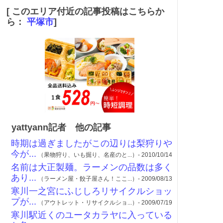
[ このエリア付近の記事投稿はこちらか
ら：
平塚市
]
yattyann記者 他の記事
時期は過ぎましたがこの辺りは梨狩りや
今が...
（果物狩り、いも掘り、名産のと...）- 2010/10/14
名前は大正製麺。ラーメンの品数は多く
あり...
（ラーメン屋・餃子屋さん！ここ...）- 2009/08/13
寒川一之宮にふじしろリサイクルショッ
プが...
（アウトレット・リサイクルショ...）- 2009/07/19
寒川駅近くのユータカラヤに入っている