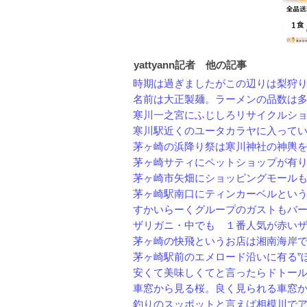
yattyann記者 他の記事
時期は過ぎましたがこの辺りは梨狩りや
名前は大正製麺。ラーメンの品数は多く
寒川一之宮にふじしろリサイクルショッ
寒川駅近くのユータカラヤに入っている
茅ヶ崎の浜降り祭は寒川神社の神輿を先
茅ヶ崎サティにペットショップが有りま
茅ヶ崎市矢畑にショッピングモールもフ
茅ヶ崎駅南口にティンカーベルというか
すかいらーくグループのガストもバーミ
ザリガニ・中でも １番人気が赤いザリ
茅ヶ崎の快飛というお店は湘南海岸で獲
茅ヶ崎駅前のエメロード沿いに有る”ぼん
安くて美味しくてと言ったらドトールコ
車窓から見る桜。良く見られる車窓から
釣りのスッポットと言えば相模川でアユ