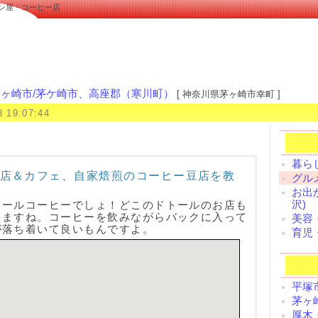
パン屋・コーヒー店
ヶ崎市/茅ケ崎市、高座郡（寒川町）
[ 神奈川県茅ヶ崎市幸町 ]
8 19:07:44
暮ら
店＆カフェ、自家焙煎のコーヒー豆店を教
グル
お出
沢)
トールコーヒーでしょ！どこのドトールのお店も
しますね。コーヒーを飲みながらバックに入って
美容
が落ち着いて良いもんですよ。
育児
平塚
茅ヶ
厚木