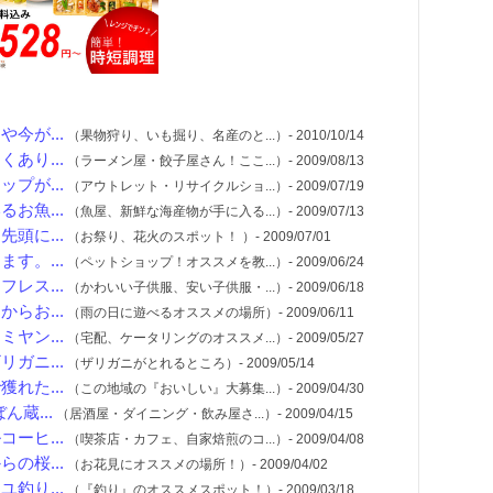
今が...
（果物狩り、いも掘り、名産のと...）- 2010/10/14
あり...
（ラーメン屋・餃子屋さん！ここ...）- 2009/08/13
プが...
（アウトレット・リサイクルショ...）- 2009/07/19
お魚...
（魚屋、新鮮な海産物が手に入る...）- 2009/07/13
頭に...
（お祭り、花火のスポット！ ）- 2009/07/01
す。...
（ペットショップ！オススメを教...）- 2009/06/24
レス...
（かわいい子供服、安い子供服・...）- 2009/06/18
らお...
（雨の日に遊べるオススメの場所）- 2009/06/11
ヤン...
（宅配、ケータリングのオススメ...）- 2009/05/27
ガニ...
（ザリガニがとれるところ）- 2009/05/14
れた...
（この地域の『おいしい』大募集...）- 2009/04/30
蔵...
（居酒屋・ダイニング・飲み屋さ...）- 2009/04/15
ーヒ...
（喫茶店・カフェ、自家焙煎のコ...）- 2009/04/08
の桜...
（お花見にオススメの場所！）- 2009/04/02
釣り...
（『釣り』のオススメスポット！）- 2009/03/18