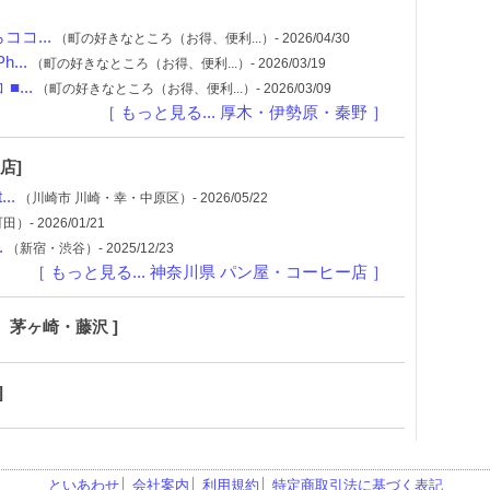
コ...
（町の好きなところ（お得、便利...）- 2026/04/30
...
（町の好きなところ（お得、便利...）- 2026/03/19
...
（町の好きなところ（お得、便利...）- 2026/03/09
［ もっと見る... 厚木・伊勢原・秦野 ］
店]
..
（川崎市 川崎・幸・中原区）- 2026/05/22
）- 2026/01/21
.
（新宿・渋谷）- 2025/12/23
［ もっと見る... 神奈川県 パン屋・コーヒー店 ］
 茅ヶ崎・藤沢 ]
]
といあわせ
│
会社案内
│
利用規約
│
特定商取引法に基づく表記