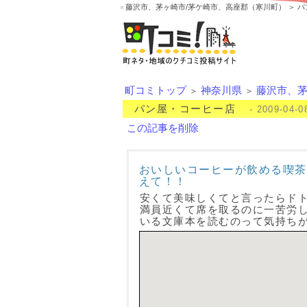
藤沢市、茅ヶ崎市/茅ケ崎市、高座郡（寒川町） ＞ 
町コミトップ
神奈川県
藤沢市、茅
＞
＞
パン屋・コーヒー店
- 2009-04-0
この記事を削除
おいしいコーヒーが飲める喫茶
えて！！
安くて美味しくてと言ったらド
満員近くて席を取るのに一苦労
いる文庫本を読むのって気持ち