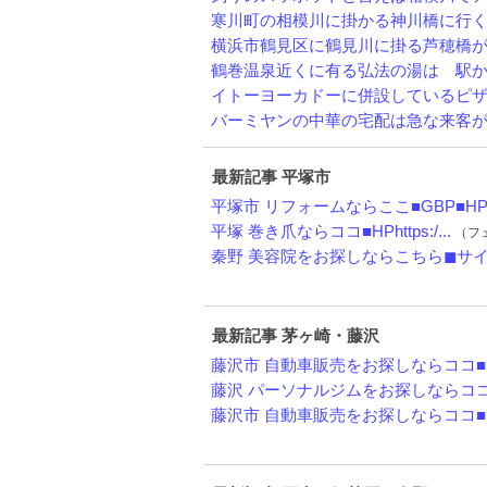
寒川町の相模川に掛かる神川橋に行く途
横浜市鶴見区に鶴見川に掛る芦穂橋が有
鶴巻温泉近くに有る弘法の湯は 駅から
イトーヨーカドーに併設しているピザ屋
バーミヤンの中華の宅配は急な来客があ
最新記事 平塚市
平塚市 リフォームならここ■GBP■HP..
平塚 巻き爪ならココ■HPhttps:/...
（フェ
秦野 美容院をお探しならこちら◼︎サイト
最新記事 茅ヶ崎・藤沢
藤沢市 自動車販売をお探しならココ■HP
藤沢 パーソナルジムをお探しならココ■H
藤沢市 自動車販売をお探しならココ■HP