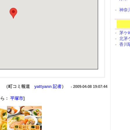
神奈
茅ケ崎
北茅ケ
香川駅
（町コミ報道
yattyann 記者
）
- 2009-04-08 19:07:44
から：
平塚市
]