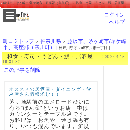
藤沢市、茅ヶ崎市/茅ケ崎市、高座郡（寒川町） ＞ 和食・寿司・うどん・鰻・居酒屋
ログイン
ヘルプ
町コミトップ
神奈川県
藤沢市、茅ヶ崎市/茅ケ崎
＞
＞
市、高座郡（寒川町）
[ 神奈川県茅ヶ崎市共恵一丁目 ]
和食・寿司・うどん・鰻・居酒屋
- 2009-04-15
19:31:32
この記事を削除
オススメの居酒屋・ダイニング・飲
み屋さん情報求む！！
茅ヶ崎駅前のエメロード沿いに
有る”ぼん蔵”というお店。中は
カウンターとテーブル席です。
お料理は お魚や 焼き鶏も有
り、いつも混んでいます。鮮度