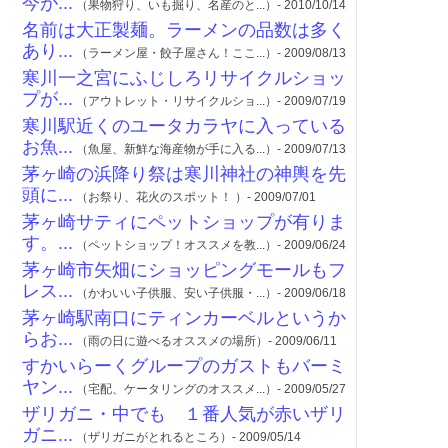
今が...
（果物狩り、いも掘り、名産のと...）- 2010/10/14
名前は大正製麺。ラーメンの品数は多く
あり...
（ラーメン屋・餃子屋さん！ここ...）- 2009/08/13
寒川一之宮にふじしろリサイクルショッ
プが...
（アウトレット・リサイクルショ...）- 2009/07/19
寒川駅近くのユータカラヤに入っている
お魚...
（魚屋、新鮮な海産物が手に入る...）- 2009/07/13
茅ヶ崎の浜降り祭は寒川神社の神輿を先
頭に...
（お祭り、花火のスポット！ ）- 2009/07/01
茅ヶ崎サティにペットショップが有りま
す。...
（ペットショップ！オススメを教...）- 2009/06/24
茅ヶ崎市矢畑にショッピングモールもフ
レス...
（かわいい子供服、安い子供服・...）- 2009/06/18
茅ヶ崎駅南口にティンカーベルというか
らお...
（雨の日に遊べるオススメの場所）- 2009/06/11
すかいらーくグループのガストもバーミ
ヤン...
（宅配、ケータリングのオススメ...）- 2009/05/27
ザリガニ・中でも １番人気が赤いザリ
ガニ...
（ザリガニがとれるところ）- 2009/05/14