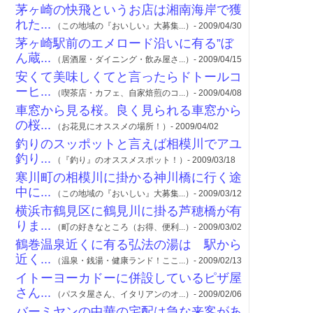
茅ヶ崎の快飛というお店は湘南海岸で獲
れた...
（この地域の『おいしい』大募集...）- 2009/04/30
茅ヶ崎駅前のエメロード沿いに有る”ぼ
ん蔵...
（居酒屋・ダイニング・飲み屋さ...）- 2009/04/15
安くて美味しくてと言ったらドトールコ
ーヒ...
（喫茶店・カフェ、自家焙煎のコ...）- 2009/04/08
車窓から見る桜。良く見られる車窓から
の桜...
（お花見にオススメの場所！）- 2009/04/02
釣りのスッポットと言えば相模川でアユ
釣り...
（『釣り』のオススメスポット！）- 2009/03/18
寒川町の相模川に掛かる神川橋に行く途
中に...
（この地域の『おいしい』大募集...）- 2009/03/12
横浜市鶴見区に鶴見川に掛る芦穂橋が有
りま...
（町の好きなところ（お得、便利...）- 2009/03/02
鶴巻温泉近くに有る弘法の湯は 駅から
近く...
（温泉・銭湯・健康ランド！ここ...）- 2009/02/13
イトーヨーカドーに併設しているピザ屋
さん...
（パスタ屋さん、イタリアンのオ...）- 2009/02/06
バーミヤンの中華の宅配は急な来客があ