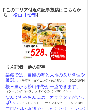
[ このエリア付近の記事投稿はこちらか
ら：
松山 中心部
]
りん記者 他の記事
楽蔵では、自慢の海と大地の炙り料理や
厳選...
（居酒屋・ダイニング・飲み屋さ...）- 2010/10/24
桜三里から松山平野が一望できます。
（ツーリングコース、おすすめの...）- 2010/10/17
なんでもやさんには、ガラクタ？がいっ
ぱい...
（アウトレット・リサイクルショ...）- 2010/10/17
三町公園の水辺でまったりとすごすのが