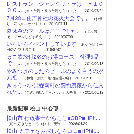
レストラン シャングリ・ラは、￥１０
００...
（食べ放題・飲み放題ならココだ...）- 2010/07/24
7月28日住吉神社の花火大会です。
（お祭
り、花火のスポット！ ）- 2010/07/11
夏休みのプールはここでした。
（海水浴
場、プールなどを教えて...）- 2010/07/06
いろいろイベントしています
（あなた流！一
日のんびり過ごす...）- 2010/07/01
ぽこ飲放付2名のお得コース。料理5品
で一...
（食べ放題・飲み放題ならココだ...）- 2010/06/13
やみつきのしたのビールのよく合うのが
元祖...
（和食・割烹・地酒自慢の店）- 2010/06/13
きゅうべいは愛南町の契約農家から仕入
れた...
（この地域の『おいしい』大募集...）- 2010/06/12
最新記事 松山 中心部
松山市 行政書士ならここ■GBP■HPh...
（町の好きなところ（お得、便利...）- 2026/04/20
松山 カフェをお探しならココ■HPhtt...