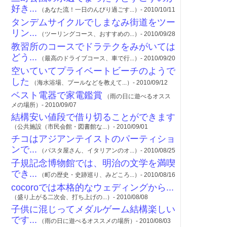
好き...
（あなた流！一日のんびり過ごす...）- 2010/10/11
タンデムサイクルでしまなみ街道をツー
リン...
（ツーリングコース、おすすめの...）- 2010/09/28
教習所のコースでドラテクをみがいては
どう...
（最高のドライブコース、車で行...）- 2010/09/20
空いていてプライベートビーチのようで
した
（海水浴場、プールなどを教えて...）- 2010/09/12
ベスト電器で家電鑑賞
（雨の日に遊べるオスス
メの場所）- 2010/09/07
結構安い値段で借り切ることができます
（公共施設（市民会館・図書館な...）- 2010/09/01
チコはアジアンテイストのパーティショ
ンで...
（パスタ屋さん、イタリアンのオ...）- 2010/08/25
子規記念博物館では、明治の文学を満喫
でき...
（町の歴史・史跡巡り、みどころ...）- 2010/08/16
cocoroでは本格的なウェディングから...
（盛り上がる二次会、打ち上げの...）- 2010/08/08
子供に混じってメダルゲーム結構楽しい
です...
（雨の日に遊べるオススメの場所）- 2010/08/03