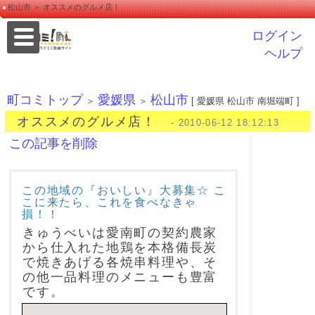
松山市 ＞ オススメのグルメ店！
ログイン
ヘルプ
町コミトップ
愛媛県
松山市
＞
＞
[ 愛媛県 松山市 南堀端町 ]
オススメのグルメ店！
- 2010-06-12 18:12:13
この記事を削除
この地域の『おいしい』大募集☆ こ
こに来たら、これを食べなきゃ
損！！
きゅうべいは愛南町の契約農家
から仕入れた地鶏を本格備長炭
で焼きあげる各焼串料理や、そ
の他一品料理のメニューも豊富
です。