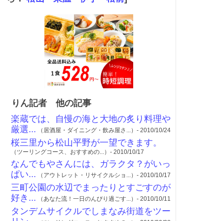
りん記者 他の記事
楽蔵では、自慢の海と大地の炙り料理や
厳選...
（居酒屋・ダイニング・飲み屋さ...）- 2010/10/24
桜三里から松山平野が一望できます。
（ツーリングコース、おすすめの...）- 2010/10/17
なんでもやさんには、ガラクタ？がいっ
ぱい...
（アウトレット・リサイクルショ...）- 2010/10/17
三町公園の水辺でまったりとすごすのが
好き...
（あなた流！一日のんびり過ごす...）- 2010/10/11
タンデムサイクルでしまなみ街道をツー