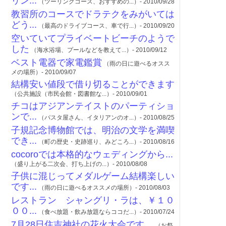
リン...
（ツーリングコース、おすすめの...）- 2010/09/28
教習所のコースでドラテクをみがいては
どう...
（最高のドライブコース、車で行...）- 2010/09/20
空いていてプライベートビーチのようで
した
（海水浴場、プールなどを教えて...）- 2010/09/12
ベスト電器で家電鑑賞
（雨の日に遊べるオスス
メの場所）- 2010/09/07
結構安い値段で借り切ることができます
（公共施設（市民会館・図書館な...）- 2010/09/01
チコはアジアンテイストのパーティショ
ンで...
（パスタ屋さん、イタリアンのオ...）- 2010/08/25
子規記念博物館では、明治の文学を満喫
でき...
（町の歴史・史跡巡り、みどころ...）- 2010/08/16
cocoroでは本格的なウェディングから...
（盛り上がる二次会、打ち上げの...）- 2010/08/08
子供に混じってメダルゲーム結構楽しい
です...
（雨の日に遊べるオススメの場所）- 2010/08/03
レストラン シャングリ・ラは、￥１０
００...
（食べ放題・飲み放題ならココだ...）- 2010/07/24
7月28日住吉神社の花火大会です。
（お祭