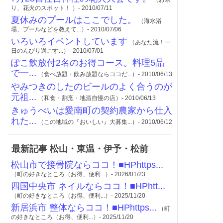
り、花火のスポット！ ）- 2010/07/11
夏休みのプールはここでした。
（海水浴
場、プールなどを教えて...）- 2010/07/06
いろいろイベントしています
（あなた流！一
日のんびり過ごす...）- 2010/07/01
ぽこ飲放付2名のお得コース。料理5品
で一...
（食べ放題・飲み放題ならココだ...）- 2010/06/13
やみつきのしたのビールのよく合うのが
元祖...
（和食・割烹・地酒自慢の店）- 2010/06/13
きゅうべいは愛南町の契約農家から仕入
れた...
（この地域の『おいしい』大募集...）- 2010/06/12
最新記事 松山・東温・伊予・松前
松山市で接骨院ならココ！■HPhttps...
（町の好きなところ（お得、便利...）- 2026/01/23
四国中央市 ネイルならココ！■HPhtt...
（町の好きなところ（お得、便利...）- 2025/11/20
新居浜市 整体ならココ！■HPhttps...
（町
の好きなところ（お得、便利...）- 2025/11/20