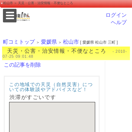
松山市 ＞ 天災・公害・治安情報・不便なところ
ログイン
ヘルプ
町コミトップ
愛媛県
松山市
＞
＞
[ 愛媛県 松山市 三町 ]
天災・公害・治安情報・不便なところ
- 2010-
07-25 09:01:48
この記事を削除
この地域での天災（自然災害）につ
いての体験談やアドバイスなど！
渋滞がすごいです