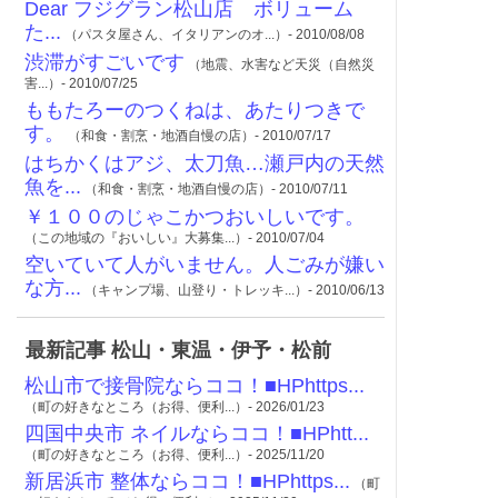
Dear フジグラン松山店 ボリューム
た...
（パスタ屋さん、イタリアンのオ...）- 2010/08/08
渋滞がすごいです
（地震、水害など天災（自然災
害...）- 2010/07/25
ももたろーのつくねは、あたりつきで
す。
（和食・割烹・地酒自慢の店）- 2010/07/17
はちかくはアジ、太刀魚…瀬戸内の天然
魚を...
（和食・割烹・地酒自慢の店）- 2010/07/11
￥１００のじゃこかつおいしいです。
（この地域の『おいしい』大募集...）- 2010/07/04
空いていて人がいません。人ごみが嫌い
な方...
（キャンプ場、山登り・トレッキ...）- 2010/06/13
最新記事 松山・東温・伊予・松前
松山市で接骨院ならココ！■HPhttps...
（町の好きなところ（お得、便利...）- 2026/01/23
四国中央市 ネイルならココ！■HPhtt...
（町の好きなところ（お得、便利...）- 2025/11/20
新居浜市 整体ならココ！■HPhttps...
（町