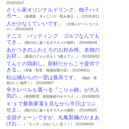
2010/10/17
さくら家オリジナルドリンク、柚子ハイ
ボー...
（居酒屋・ダイニング・飲み屋さ...）- 2010/10/11
人が少なくていいです。
（日帰りデートコース
☆）- 2010/10/03
テニス バッティング ゴルフなんでも
でき...
（雨の日に遊べるオススメの場所）- 2010/09/28
あかつきのふわとろのお好み焼。名物の
お好...
（最高のグルメ店を１つ教えて☆...）- 2010/09/20
てんぐの鶏刺し。新鮮だからこそ提供で
きる...
（和食・割烹・地酒自慢の店）- 2010/09/12
松山城からの一望は最高です。
（眺め・景
色のいい場所！）- 2010/09/07
辛さレベルも選べる『こりゃ鍋』が大人
気の...
（韓国料理、韓国食材のオススメ...）- 2010/08/29
ｋ’ｓで最新家電を見ながら半日はつぶ
せま...
（雨の日に遊べるオススメの場所）- 2010/08/25
全国チェーンですが、丸亀製麺のかまあ
げお...
（「ランチ」のおいしい店！！）- 2010/08/16