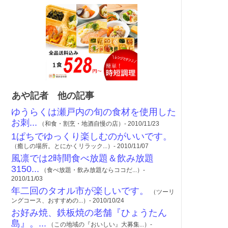
あや記者 他の記事
ゆうらくは瀬戸内の旬の食材を使用した
お刺...
（和食・割烹・地酒自慢の店）- 2010/11/23
1ぱちでゆっくり楽しむのがいいです。
（癒しの場所。とにかくリラック...）- 2010/11/07
風凛では2時間食べ放題＆飲み放題
3150...
（食べ放題・飲み放題ならココだ...）-
2010/11/03
年二回のタオル市が楽しいです。
（ツーリ
ングコース、おすすめの...）- 2010/10/24
お好み焼、鉄板焼の老舗『ひょうたん
島』。...
（この地域の『おいしい』大募集...）-