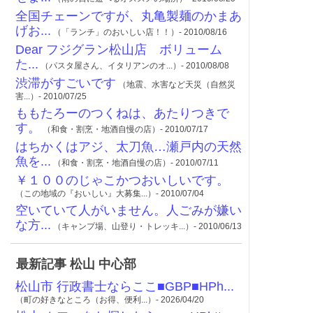
全国チェーンですが、丸亀製麺のかまあ
げお...
（「ランチ」のおいしい店！！）- 2010/08/16
Dear フジグラン松山店 ボリューム
た...
（パスタ屋さん、イタリアンのオ...）- 2010/08/08
渋滞がすごいです
（地震、水害など天災（自然災
害...）- 2010/07/25
ももたろーのつくねは、あたりつきで
す。
（和食・割烹・地酒自慢の店）- 2010/07/17
はちかくはアジ、太刀魚…瀬戸内の天然
魚を...
（和食・割烹・地酒自慢の店）- 2010/07/11
￥１００のじゃこかつおいしいです。
（この地域の『おいしい』大募集...）- 2010/07/04
空いていて人がいません。人ごみが嫌い
な方...
（キャンプ場、山登り・トレッキ...）- 2010/06/13
最新記事 松山 中心部
松山市 行政書士ならここ■GBP■HPh...
（町の好きなところ（お得、便利...）- 2026/04/20