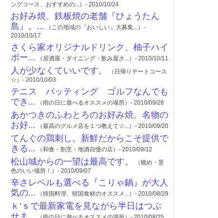
ングコース、おすすめの...）- 2010/10/24
お好み焼、鉄板焼の老舗『ひょうたん
島』。...
（この地域の『おいしい』大募集...）-
2010/10/17
さくら家オリジナルドリンク、柚子ハイ
ボー...
（居酒屋・ダイニング・飲み屋さ...）- 2010/10/11
人が少なくていいです。
（日帰りデートコース
☆）- 2010/10/03
テニス バッティング ゴルフなんでも
でき...
（雨の日に遊べるオススメの場所）- 2010/09/28
あかつきのふわとろのお好み焼。名物の
お好...
（最高のグルメ店を１つ教えて☆...）- 2010/09/20
てんぐの鶏刺し。新鮮だからこそ提供で
きる...
（和食・割烹・地酒自慢の店）- 2010/09/12
松山城からの一望は最高です。
（眺め・景
色のいい場所！）- 2010/09/07
辛さレベルも選べる『こりゃ鍋』が大人
気の...
（韓国料理、韓国食材のオススメ...）- 2010/08/29
ｋ’ｓで最新家電を見ながら半日はつぶ
せま...
（雨の日に遊べるオススメの場所）- 2010/08/25