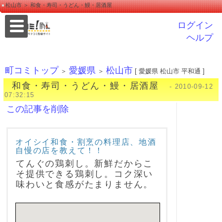
松山市 ＞ 和食・寿司・うどん・鰻・居酒屋
ログイン
ヘルプ
町コミトップ
愛媛県
松山市
＞
＞
[ 愛媛県 松山市 平和通 ]
和食・寿司・うどん・鰻・居酒屋
- 2010-09-12
07:32:15
この記事を削除
オイシイ和食・割烹の料理店、地酒
自慢の店を教えて！！
てんぐの鶏刺し。新鮮だからこ
そ提供できる鶏刺し。コク深い
味わいと食感がたまりません。