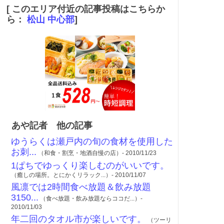
[ このエリア付近の記事投稿はこちらか
ら：
松山 中心部
]
あや記者 他の記事
ゆうらくは瀬戸内の旬の食材を使用した
お刺...
（和食・割烹・地酒自慢の店）- 2010/11/23
1ぱちでゆっくり楽しむのがいいです。
（癒しの場所。とにかくリラック...）- 2010/11/07
風凛では2時間食べ放題＆飲み放題
3150...
（食べ放題・飲み放題ならココだ...）-
2010/11/03
年二回のタオル市が楽しいです。
（ツーリ