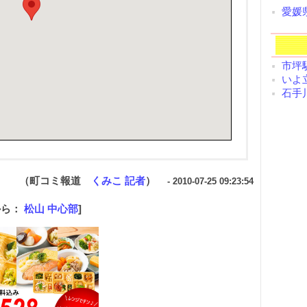
愛媛
市坪駅
いよ立
石手川
（町コミ報道
くみこ 記者
）
- 2010-07-25 09:23:54
から：
松山 中心部
]