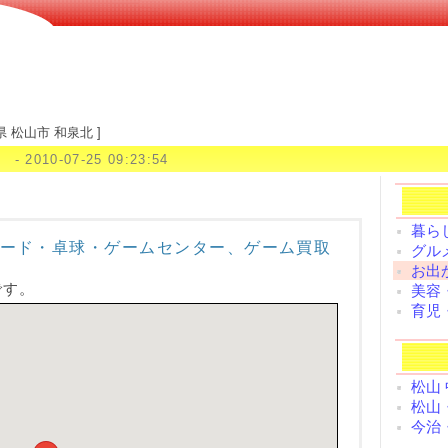
県 松山市 和泉北 ]
- 2010-07-25 09:23:54
暮らし
ード・卓球・ゲームセンター、ゲーム買取
グルメ
お出
です。
美容
育児
松山
松山
今治