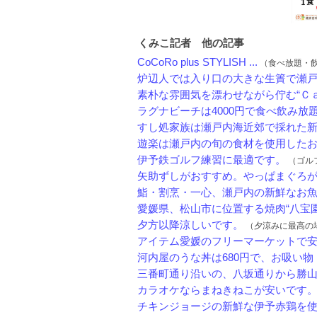
くみこ記者 他の記事
CoCoRo plus STYLISH ...
（食べ放題・飲み放
炉辺人では入り口の大きな生簀で瀬戸内
素朴な雰囲気を漂わせながら佇む“Ｃａｆ
ラグナビーチは4000円で食べ飲み放題で
すし処家族は瀬戸内海近郊で採れた新鮮
遊楽は瀬戸内の旬の食材を使用したお刺
伊予鉄ゴルフ練習に最適です。
（ゴルフ
矢助ずしがおすすめ。やっぱまぐろ
鮨・割烹・一心、瀬戸内の新鮮なお魚を
愛媛県、松山市に位置する焼肉“八宝園”。
夕方以降涼しいです。
（夕涼みに最高の場所！
アイテム愛媛のフリーマーケットで安く
河内屋のうな丼は680円で、お吸い物・漬
三番町通り沿いの、八坂通りから勝山通
カラオケならまねきねこが安いです
チキンジョージの新鮮な伊予赤鶏を使っ