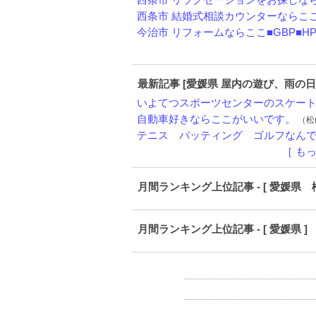
西条市 リラクゼーションをお探しならコ
西条市 結婚式相談カウンターならここ■G
今治市 リフォームならここ■GBP■HP..
最新記事 [愛媛県 屋内の遊び、雨の
いよてつスポーツセンターのスケートが
自動車好きならここがいいです。
（松山
テニス バッティング ゴルフなんでも
［ も
月間ランキング上位記事 - [ 愛媛県 松
月間ランキング上位記事 - [ 愛媛県 ]