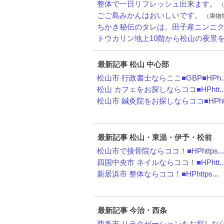
整体で一日リフレッシュ出来ます。
（
ごご島みかんはおいしいです。
（果物狩
ちかき秘伝のタレは、田子産ニンニク、
トウカリン地上10階から松山の夜景を眺
最新記事 松山 中心部
松山市 行政書士ならここ■GBP■HPh..
松山 カフェをお探しならココ■HPhtt..
松山市 鍼灸院をお探しならココ■HPht.
最新記事 松山・東温・伊予・松前
松山市で接骨院ならココ！■HPhttps...
四国中央市 ネイルならココ！■HPhtt..
新居浜市 整体ならココ！■HPhttps...
（
最新記事 今治・西条