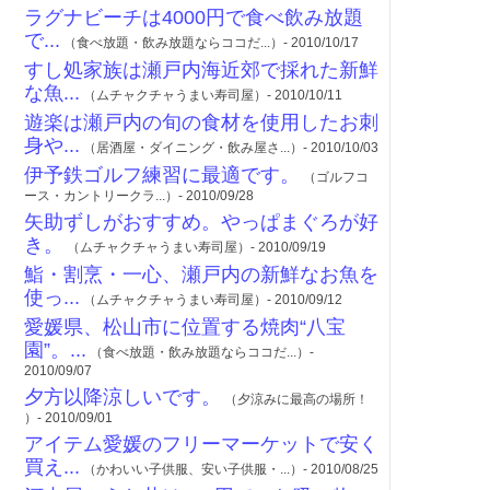
ラグナビーチは4000円で食べ飲み放題
で...
（食べ放題・飲み放題ならココだ...）- 2010/10/17
すし処家族は瀬戸内海近郊で採れた新鮮
な魚...
（ムチャクチャうまい寿司屋）- 2010/10/11
遊楽は瀬戸内の旬の食材を使用したお刺
身や...
（居酒屋・ダイニング・飲み屋さ...）- 2010/10/03
伊予鉄ゴルフ練習に最適です。
（ゴルフコ
ース・カントリークラ...）- 2010/09/28
矢助ずしがおすすめ。やっぱまぐろが好
き。
（ムチャクチャうまい寿司屋）- 2010/09/19
鮨・割烹・一心、瀬戸内の新鮮なお魚を
使っ...
（ムチャクチャうまい寿司屋）- 2010/09/12
愛媛県、松山市に位置する焼肉“八宝
園”。...
（食べ放題・飲み放題ならココだ...）-
2010/09/07
夕方以降涼しいです。
（夕涼みに最高の場所！
）- 2010/09/01
アイテム愛媛のフリーマーケットで安く
買え...
（かわいい子供服、安い子供服・...）- 2010/08/25