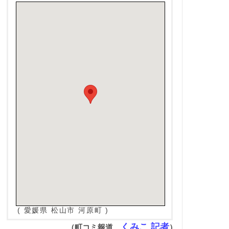
( 愛媛県 松山市 河原町 )
くみこ 記者
（町コミ報道
）