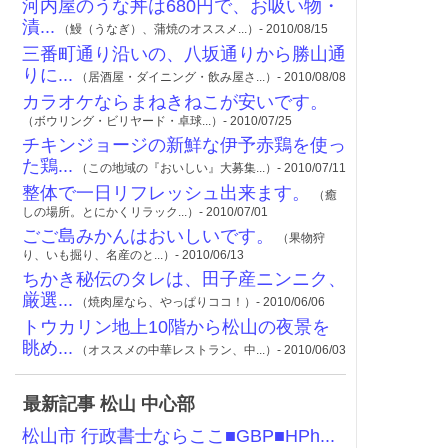
河内屋のうな丼は680円で、お吸い物・
漬...
（鰻（うなぎ）、蒲焼のオススメ...）- 2010/08/15
三番町通り沿いの、八坂通りから勝山通
りに...
（居酒屋・ダイニング・飲み屋さ...）- 2010/08/08
カラオケならまねきねこが安いです。
（ボウリング・ビリヤード・卓球...）- 2010/07/25
チキンジョージの新鮮な伊予赤鶏を使っ
た鶏...
（この地域の『おいしい』大募集...）- 2010/07/11
整体で一日リフレッシュ出来ます。
（癒
しの場所。とにかくリラック...）- 2010/07/01
ごご島みかんはおいしいです。
（果物狩
り、いも掘り、名産のと...）- 2010/06/13
ちかき秘伝のタレは、田子産ニンニク、
厳選...
（焼肉屋なら、やっぱりココ！）- 2010/06/06
トウカリン地上10階から松山の夜景を
眺め...
（オススメの中華レストラン、中...）- 2010/06/03
最新記事 松山 中心部
松山市 行政書士ならここ■GBP■HPh...