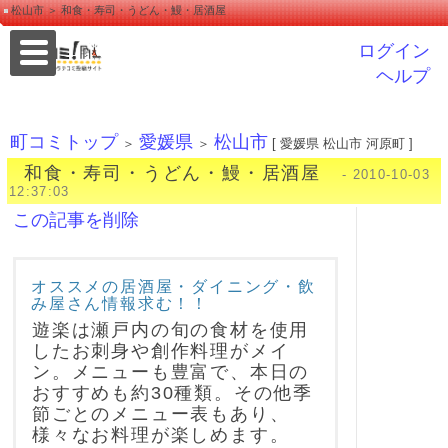
松山市 ＞ 和食・寿司・うどん・鰻・居酒屋
ログイン
ヘルプ
町コミトップ
愛媛県
松山市
＞
＞
[ 愛媛県 松山市 河原町 ]
和食・寿司・うどん・鰻・居酒屋
- 2010-10-03
12:37:03
この記事を削除
オススメの居酒屋・ダイニング・飲
み屋さん情報求む！！
遊楽は瀬戸内の旬の食材を使用
したお刺身や創作料理がメイ
ン。メニューも豊富で、本日の
おすすめも約30種類。その他季
節ごとのメニュー表もあり、
様々なお料理が楽しめます。