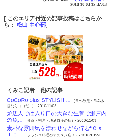
- 2010-10-03 12:37:03
[ このエリア付近の記事投稿はこちらか
ら：
松山 中心部
]
くみこ記者 他の記事
CoCoRo plus STYLISH ...
（食べ放題・飲み放
題ならココだ...）- 2010/11/03
炉辺人では入り口の大きな生簀で瀬戸内
の魚...
（和食・割烹・地酒自慢の店）- 2010/11/03
素朴な雰囲気を漂わせながら佇む“Ｃａ
ｆｅ...
（フランス料理のオススメ店！）- 2010/10/24