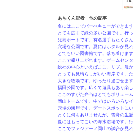
あちくん記者 他の記事
夏にはここでバーべキューができますよ
とても広くて緑の多い公園です。行って
児島ボートです。有名選手もたくさん見
穴場な公園です。夏にはホタルが見れま
とてもいい図書館です。落ち着けますし
ここで盛り上がれます。ゲームセンター
総社の中心といえばここ。リブ。服から
とっても見晴らしがいい海岸です。たま
大きな牧場です。ゆったり過ごせま
福田公園です。広くて遊具もあり楽しめ
ここのすがた弁当はとてもボリュームが
岡山ドームです。中ではいろいろなイベ
穴場の海岸です。デートスポットにいい
とくに何もありませんが、雪舟の生誕の
夏にはもってこいの海水浴場です。行っ
ここでファジアーノ岡山の試合が見れま