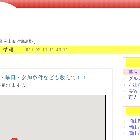
県 岡山市 津島新野 ]
ル情報
- 2011-02-11 11:40:11
暮らし
・曜日・参加条件なども教えて！！
グルメ
お出
が見れますよ。
美容
育児
岡山
岡山
岡山