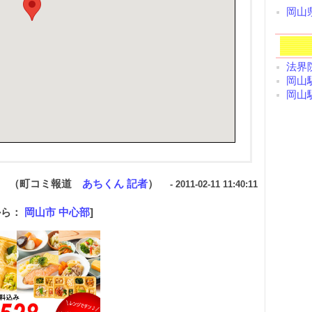
岡山
法界院
岡山駅
岡山駅
（町コミ報道
あちくん 記者
）
- 2011-02-11 11:40:11
から：
岡山市 中心部
]