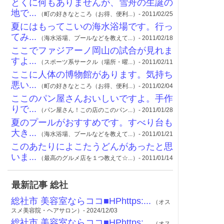
とくに何もありませんが、雪舟の生誕の
地で...
（町の好きなところ（お得、便利...）- 2011/02/25
夏にはもってこいの海水浴場です。行っ
てみ...
（海水浴場、プールなどを教えて...）- 2011/02/18
ここでファジアーノ岡山の試合が見れま
すよ...
（スポーツ系サークル（場所・曜...）- 2011/02/11
ここに人体の博物館があります。気持ち
悪い...
（町の好きなところ（お得、便利...）- 2011/02/04
ここのパン屋さんおいしいですよ。手作
りで...
（パン屋さん！この店のこのパン...）- 2011/01/28
夏のプールがおすすめです。すべり台も
大き...
（海水浴場、プールなどを教えて...）- 2011/01/21
このあたりによこたうどんがあったと思
いま...
（最高のグルメ店を１つ教えて☆...）- 2011/01/14
最新記事 総社
総社市 美容室ならココ■HPhttps:...
（オス
スメ美容院・ヘアサロン）- 2024/12/03
総社市 美容室ならココ■HPhttps:...
（オス