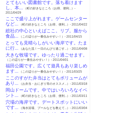
とてもいい図書館です。落ち着けます
し、本...
（町の好きなところ（お得、便利...）-
2011/04/29
ここで盛り上がれます。ゲームセンター
など...
（町の好きなところ（お得、便利...）- 2011/04/22
総社の中心といえばここ。リブ。服から
食品...
（この辺りが一番住みやすい！）- 2011/04/15
とっても見晴らしがいい海岸です。たま
に行...
（あなた流！一日のんびり過ごす...）- 2011/04/08
大きな牧場です。ゆったり過ごせます。
（この辺りが一番住みやすい！）- 2011/04/01
福田公園です。広くて遊具もあり楽しめ
ます...
（この辺りが一番住みやすい！）- 2011/03/25
ここのすがた弁当はとてもボリュームが
あり...
（お弁当・おにぎり等のオススメ...）- 2011/03/18
岡山ドームです。中ではいろいろなイベ
ント...
（町の好きなところ（お得、便利...）- 2011/03/11
穴場の海岸です。デートスポットにいい
です...
（海水浴場、プールなどを教えて...）- 2011/03/04