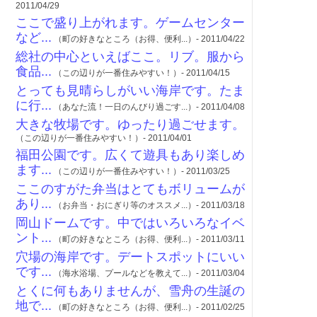
2011/04/29
ここで盛り上がれます。ゲームセンター
など...
（町の好きなところ（お得、便利...）- 2011/04/22
総社の中心といえばここ。リブ。服から
食品...
（この辺りが一番住みやすい！）- 2011/04/15
とっても見晴らしがいい海岸です。たま
に行...
（あなた流！一日のんびり過ごす...）- 2011/04/08
大きな牧場です。ゆったり過ごせます。
（この辺りが一番住みやすい！）- 2011/04/01
福田公園です。広くて遊具もあり楽しめ
ます...
（この辺りが一番住みやすい！）- 2011/03/25
ここのすがた弁当はとてもボリュームが
あり...
（お弁当・おにぎり等のオススメ...）- 2011/03/18
岡山ドームです。中ではいろいろなイベ
ント...
（町の好きなところ（お得、便利...）- 2011/03/11
穴場の海岸です。デートスポットにいい
です...
（海水浴場、プールなどを教えて...）- 2011/03/04
とくに何もありませんが、雪舟の生誕の
地で...
（町の好きなところ（お得、便利...）- 2011/02/25