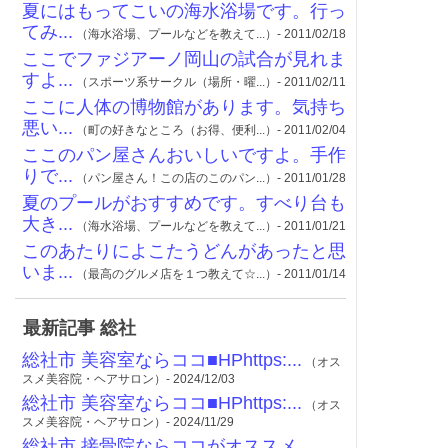
夏にはもってこいの海水浴場です。行っ
てみ...
（海水浴場、プールなどを教えて...）- 2011/02/18
ここでファジアーノ岡山の試合が見れま
すよ...
（スポーツ系サークル（場所・曜...）- 2011/02/11
ここに人体の博物館があります。気持ち
悪い...
（町の好きなところ（お得、便利...）- 2011/02/04
ここのパン屋さんおいしいですよ。手作
りで...
（パン屋さん！この店のこのパン...）- 2011/01/28
夏のプールがおすすめです。すべり台も
大き...
（海水浴場、プールなどを教えて...）- 2011/01/21
このあたりによこたうどんがあったと思
いま...
（最高のグルメ店を１つ教えて☆...）- 2011/01/14
最新記事 総社
総社市 美容室ならココ■HPhttps:...
（オス
スメ美容院・ヘアサロン）- 2024/12/03
総社市 美容室ならココ■HPhttps:...
（オス
スメ美容院・ヘアサロン）- 2024/11/29
総社市 接骨院ならココがオススメ