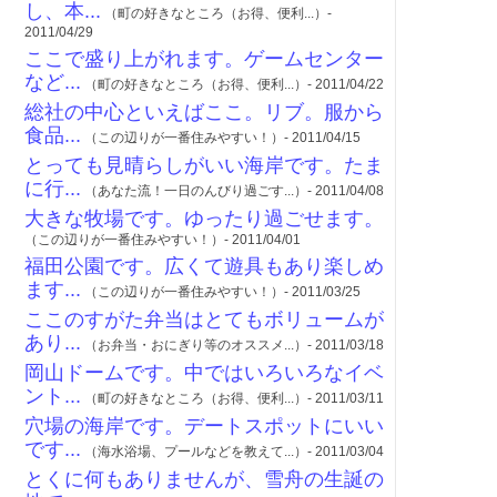
し、本...
（町の好きなところ（お得、便利...）-
2011/04/29
ここで盛り上がれます。ゲームセンター
など...
（町の好きなところ（お得、便利...）- 2011/04/22
総社の中心といえばここ。リブ。服から
食品...
（この辺りが一番住みやすい！）- 2011/04/15
とっても見晴らしがいい海岸です。たま
に行...
（あなた流！一日のんびり過ごす...）- 2011/04/08
大きな牧場です。ゆったり過ごせます。
（この辺りが一番住みやすい！）- 2011/04/01
福田公園です。広くて遊具もあり楽しめ
ます...
（この辺りが一番住みやすい！）- 2011/03/25
ここのすがた弁当はとてもボリュームが
あり...
（お弁当・おにぎり等のオススメ...）- 2011/03/18
岡山ドームです。中ではいろいろなイベ
ント...
（町の好きなところ（お得、便利...）- 2011/03/11
穴場の海岸です。デートスポットにいい
です...
（海水浴場、プールなどを教えて...）- 2011/03/04
とくに何もありませんが、雪舟の生誕の